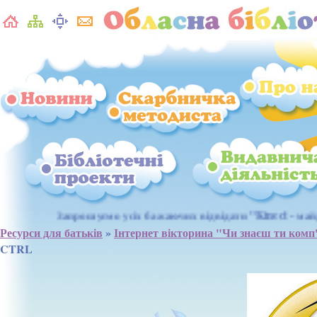
Запрошуємо усіх бажаючих відвідати "Kinect - майданчик" для і
Ресурси для батьків
»
Інтернет вікторина "Чи знаєш ти комп
CTRL