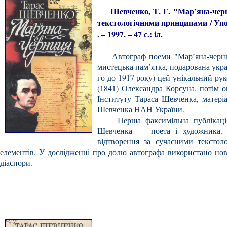
Шевченко, Т. Г. "Мар’яна-черниц
текстологічними принципами / Упор
. – 1997. – 47 с.: іл.
Автограф поеми "Мар’яна-черниця
мистецька пам’ятка, подарована украї
го до 1917 року) цей унікальний ру
(1841) Олександра Корсуна, потім о
Інституту Тараса Шевченка, матеріа
Шевченка НАН України.
Перша факсимільна публікація ав
Шевченка — поета і художника. 
відтворення за сучасними текстол
елементів. У дослідженні про долю автографа використано ново
діаспори.