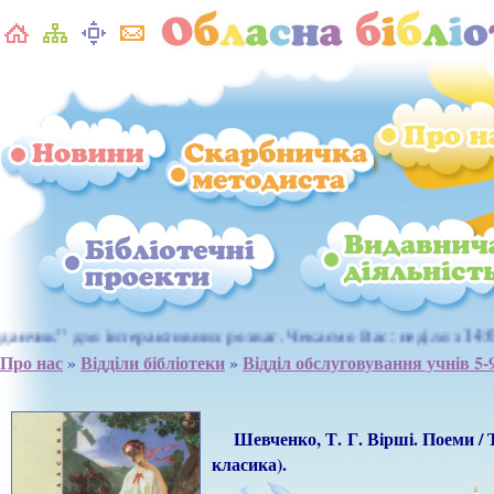
екаємо Вас: неділя з 14:00 до 16:00, понеділок, четвер, п\'ят
Про нас
»
Відділи бібліотеки
»
Відділ обслуговування учнів 5-
Шевченко, Т. Г. Вірші. Поеми / Т.
класика).