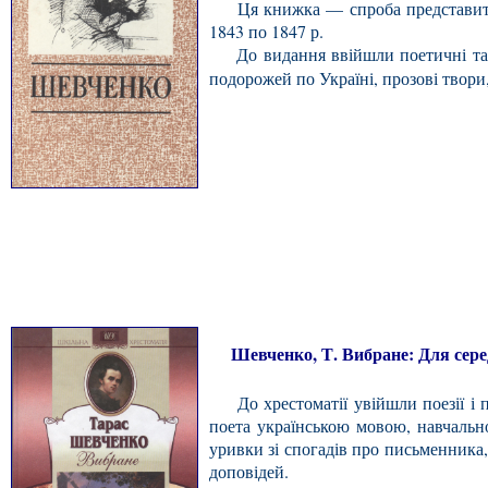
Ця книжка — спроба представити т
1843 по 1847 р.
До видання ввійшли поетичні та др
подорожей по Україні, прозові твори,
Шевченко, Т. Вибране: Для серед. т
До хрестоматії увійшли поезії і п
поета українською мовою, навчально
уривки зі спогадів про письменника, 
доповідей.