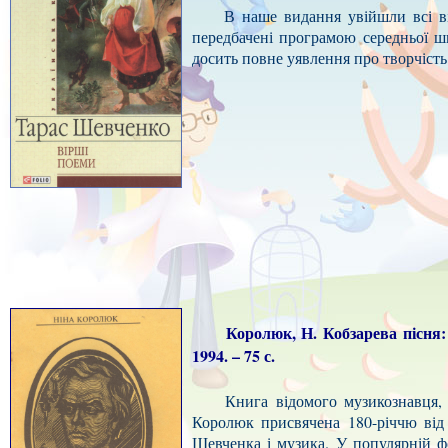
В наше видання увійшли всі вірш
передбачені програмою середньої ш
досить повне уявлення про творчість 
Королюк, Н. Кобзарева пісня: По
1994. – 75 с.
Книга відомого музикознавця, про
Королюк присвячена 180-річчю від
Шевченка і музика. У популярній фо