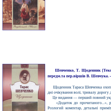
Шевченко, Т. Щоденник [Текст]: д
передм.та пер.віршів В. Шевчука. —
Щоденник Тараса Шевченка охоплює 
дні очікування волі, тривалу дорогу
Це видання — перший повний укра
«Додаток до прочитаного...», роз
Розлогий коментар, детальні прим