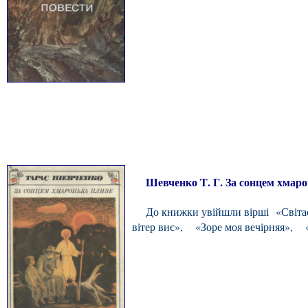
Шевченко Т. Г. За сонцем хмаронька
До книжки увійшли вірші «Світає..
вітер виє», «Зоре моя вечірняя», «