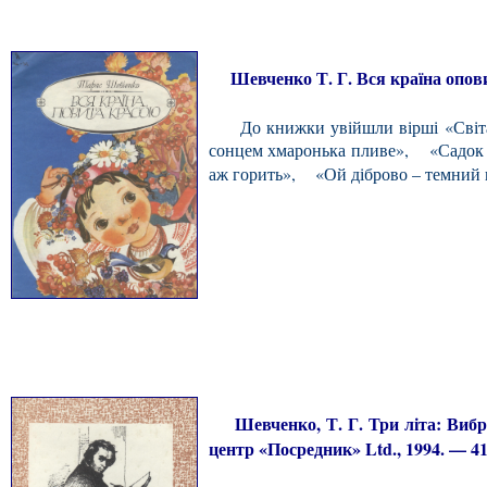
Шевченко Т. Г. Вся країна оповита 
До книжки увійшли вірші «Світає.
сонцем хмаронька пливе», «Садок 
аж горить», «Ой діброво – темний 
Шевченко, Т. Г. Три літа: Вибран
центр «Посредник» Ltd., 1994. — 413 