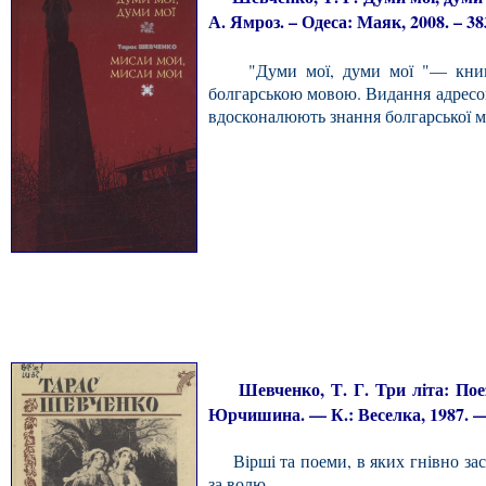
А. Ямроз. – Одеса: Маяк, 2008. – 38
"Думи мої, думи мої "— книга-бі
болгарською мовою. Видання адресова
вдосконалюють знання болгарської м
Шевченко, Т. Г. Три літа: Поезії
Юрчишина. — К.: Веселка, 1987. — 1
Вірші та поеми, в яких гнівно зас
за волю.