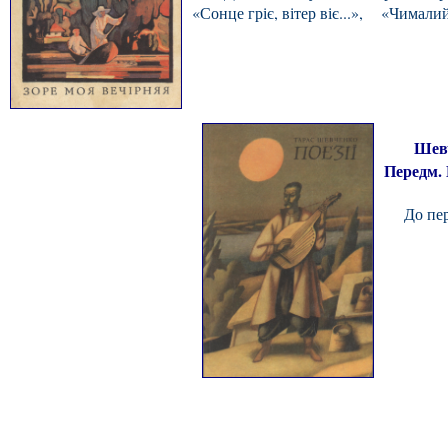
«Сонце гріє, вітер віє...», «Чималий 
Шевченк
Передм. Б
До першо