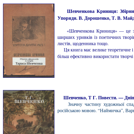
Шевченкова Криниця: Збірник аф
Упорядн. В. Дорошенко, Т. В. Майд
«Шевченкова Криниця» — це збірни
ширших уривків із поетичних творі
листів, щоденника тощо.
Ця книга має велике теоретичне і п
більш ефективно використати творчі 
Шевченко, Т Г. Повести. — Дніпро
Значну частину художньої спадщи
російською мовою. “Наймичка”, Варн