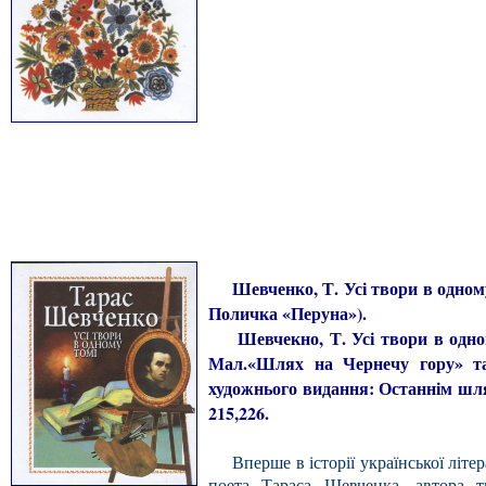
Шевченко, Т. Усі твори в одному т
Поличка «Перуна»).
Шевчекно, Т. Усі твори в одном
Мал.«Шлях на Чернечу гору» та
художнього видання: Останнім шля
215,226.
Вперше в історії української літер
поета Тараса Шевченка, автора т