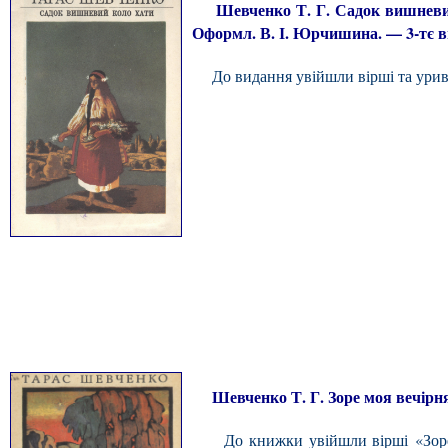
Шевченко Т. Г. Садок вишневий ко
Оформл. В. І. Юрчишина. — 3-тє вид
До видання увійшли вірші та уривки
Шевченко Т. Г. Зоре моя вечірняя: 
До книжки увійшли вірші «Зоре мо