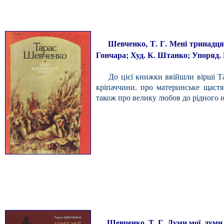
Шевченко, Т. Г. Мені тринадцятий 
Гончара; Худ. К. Штанко; Упоряд. В. 
До цієї книжки ввійшли вірші Тара
кріпаччини, про материнське щастя
також про велику любов до рідного 
Шевченко, Т. Г. Думи мої, думи м