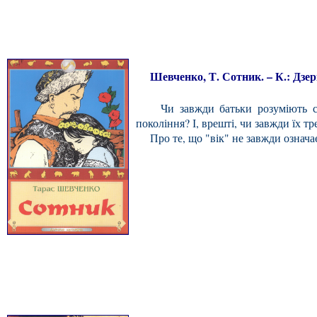
Шевченко, Т. Сотник. – К.: Дзерка
Чи завжди батьки розуміють сво
покоління? І, врешті, чи завжди їх т
Про те, що "вік" не завжди означає