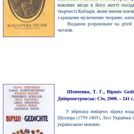
важливе місце в його житті посіда
творчості Кобзаря, яким чином поез
з кращими музичними творами, напи
Видання розраховане на дітей сер
читачів.
Шевченко, Т. Г., Вірші= Gedicht
Дніпропетровськ: Січ, 2008. – 241 с
У збірнику вміщено лірику видатн
Шіллера (1759-1805), Лесі Українки (
українською мовами.