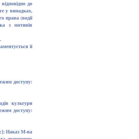
 відповідно до
те у випадках,
о права (водії
ика з мотивів
.
аментується її
Режим доступу:
адів культури
Режим доступу:
с]: Наказ М-ва
а звернення: