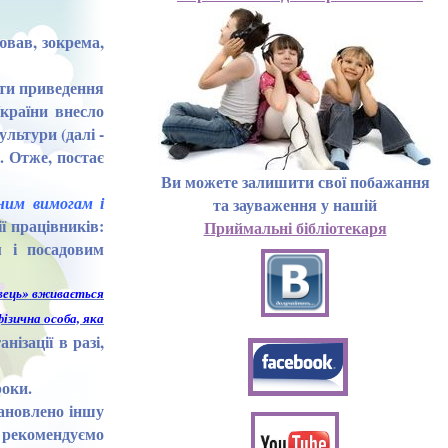
ював, зокрема,
ити приведення
України внесло
ультури (далі -
. Отже, постає
Ви можете залишити свої побажання
йним вимогам і
та зауваження у нашій
ї працівників:
Приймальні бібліотекаря
м і посадовим
вець» вживається
ізична особа, яка
нізації в разі,
роки.
тановлено іншу
 рекомендуємо