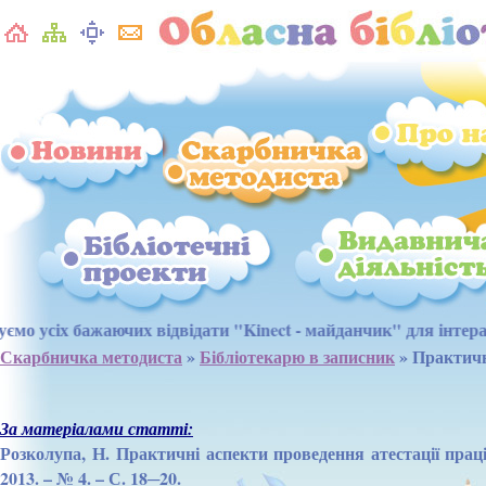
відвідати "Kinect - майданчик" для інтерактивних розваг. Чека
Скарбничка методиста
»
Бібліотекарю в записник
» Практичні
За матеріалами статті:
Розколупа, Н. Практичні аспекти проведення атестації праців
2013. – № 4. – С. 18─20.