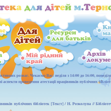
ємо Вас: неділя з 14:00 до 16:00, понеділок, четвер, п\'ятниця
 аспекти проведення атестації працівників публічних бібліот
ників публічних бібліотек [Текст] / Н. Розколупа // Бібліоте