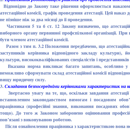
Відповідно до Закону таке рішення оформлюється наказом,
атестаційної комісії, графік проведення атестації. Цей наказ 
не пізніше ніж за два місяці до її проведення.
Частинами 5 та б ст. 12 Закону визначено, що атестаційн
виборного органу первинної профспілкової організації. При 
бути членом атестаційної комісії.
Разом з тим п. 3.2 Положення передбачено, що атестаційна к
заступників керівника відповідного закладу культури), йо
культури, висококваліфікованих спеціалістів і представників
Вказана норма викликає багато запитань, особливо у пр
неможливо сформувати склад атестаційної комісії відповідн
вищу юридичну силу.
3.
Складання безпосередніми керівниками характеристик на ко
Звертаємо увагу на те, що, оскільки завдання атестації -
встановленим законодавством вимогам і посадовим обов’я
працівника (професійні знання, виконання посадових обов’
тощо). До того ж Законом заборонено оцінювання професійн
пов’язані з виконуваною роботою.
Після ознайомлення працівника з характеристикою вона не піз