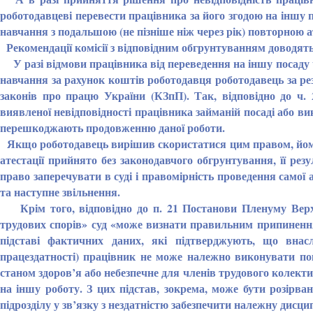
роботодавцеві перевести працівника за його згодою на іншу 
навчання з подальшою (не пізніше ніж через рік) повторною а
Рекомендації комісії з відповідним обгрунтуванням доводять
У разі відмови працівника від переведення на іншу посаду ч
навчання за рахунок коштів роботодавця роботодавець за рез
законів про працю України (КЗпП). Так, відповідно до ч.
виявленої невідповідності працівника займаній посаді або вик
перешкоджають продовженню даної роботи.
Якщо роботодавець вирішив скористатися цим правом, йому 
атестації прийнято без законодавчого обгрунтування, її ре
право заперечувати в суді і правомірність проведення самої ат
та наступне звільнення.
Крім того, відповідно до п. 21 Постанови Пленуму Верхо
трудових спорів» суд «може визнати правильним припинення
підставі фактичних даних, які підтверджують, що внаслі
працездатності) працівник не може належно виконувати пок
станом здоров’я або небезпечне для членів трудового колектив
на іншу роботу. З цих підстав, зокрема, може бути розірван
підрозділу у зв’язку з нездатністю забезпечити належну дисцип