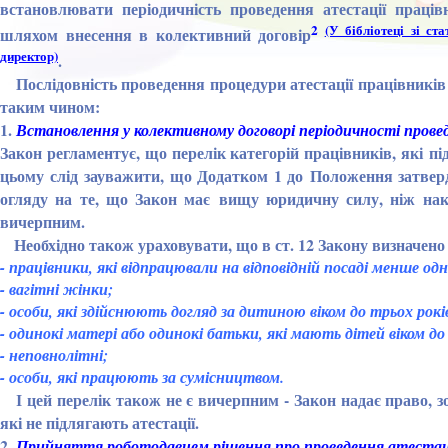
встановлювати періодичність проведення атестації працівн
2
(У бібліотеці зі с
шляхом внесення в колективний договір
директор)
.
Послідовність проведення процедури атестації працівників
таким чином:
1.
Встановлення у колективному договорі періодичності провед
Закон регламентує, що перелік категорій працівників, які п
цьому слід зауважити, що Додатком 1 до Положення затвердже
огляду на те, що Закон має вищу юридичну силу, ніж на
вичерпним.
Необхідно також ураховувати, що в ст. 12 Закону визначено ка
- працівники, які відпрацювали на відповідній посаді менше одн
- вагітні жінки;
- особи, які здійснюють догляд за дитиною віком до трьох рок
- одинокі матері або одинокі батьки, які мають дітей віком д
- неповнолітні;
- особи, які працюють за сумісництвом.
І цей перелік також не є вичерпним - Закон надає право, з
які не підлягають атестації.
2.
Прийняття роботодавцем рішення про проведення атестаці