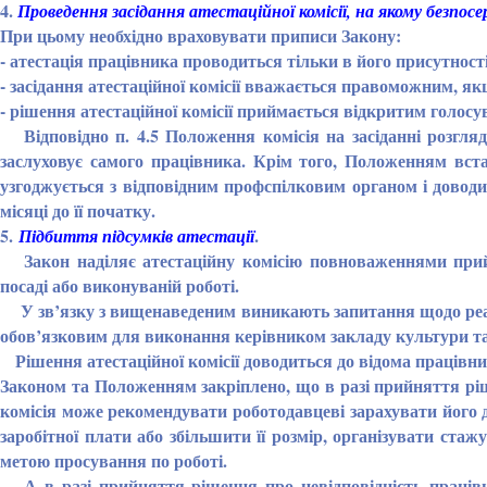
4.
Проведення засідання атестаційної комісії, на якому безпос
При цьому необхідно враховувати приписи Закону:
- атестація працівника проводиться тільки в його присутності
- засідання атестаційної комісії вважається правоможним, як
- рішення атестаційної комісії приймається відкритим голосув
Відповідно п. 4.5 Положення комісія на засіданні розгляд
заслуховує самого працівника. Крім того, Положенням вста
узгоджується з відповідним профспілковим органом і доводить
місяці до її початку.
5.
.
Підбиття підсумків атестації
Закон наділяє атестаційну комісію повноваженнями прийма
посаді або виконуваній роботі.
У зв’язку з вищенаведеним виникають запитання щодо реаліза
обов’язковим для виконання керівником закладу культури т
Рішення атестаційної комісії доводиться до відома працівни
Законом та Положенням закріплено, що в разі прийняття ріш
комісія може рекомендувати роботодавцеві зарахувати його д
заробітної плати або збільшити її розмір, організувати ста
метою просування по роботі.
А в разі прийняття рішення про невідповідність працівни