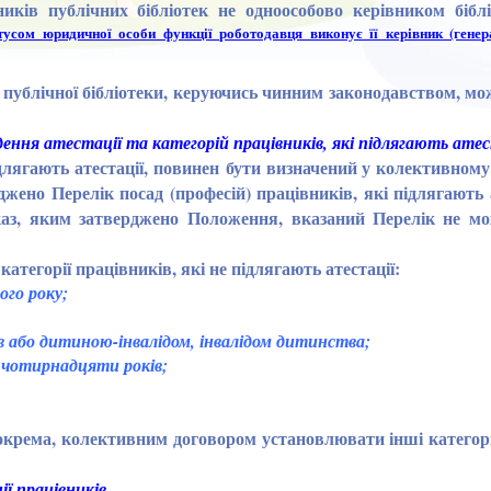
иків публічних бібліотек не одноособово керівником біблі
татусом юридичної особи функції роботодавця виконує її керівник (гене
 публічної бібліотеки, керуючись чинним законодавством, м
ення атестації та категорій працівників, які підлягають атес
ідлягають атестації, повинен бути визначений у колективному
но Перелік посад (професій) працівників, які підлягають ат
каз, яким затверджено Положення, вказаний Перелік не м
тегорії працівників, які не підлягають атестації:
ого року;
ів або дитиною-інвалідом, інвалідом дитинства;
о чотирнадцяти років;
окрема, колективним договором установлювати інші категорі
ї працівників
.