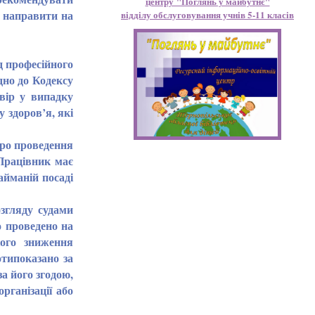
центру "Поглянь у майбутнє"
о направити на
відділу обслуговування учнів 5-11 класів
д професійного
дно до Кодексу
вір у випадку
у здоров’я, які
ро проведення
 Працівник має
займаній посаді
згляду судами
о проведено на
кого зниження
типоказано за
а його згодою,
рганізації або