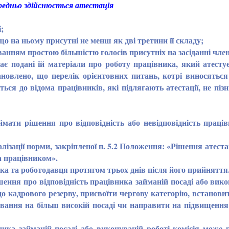
ередньо здійснюється атестація
;
що на ньому присутні не менш як дві третини її складу;
анням простою більшістю голосів присутніх на засіданні члені
ає подані їй матеріали про роботу працівника, який атесту
новлено, що перелік орієнтовних питань, котрі виносяться
ся до відома працівників, які підлягають атестації, не пізн
ти рішення про відповідність або невідповідність праців
ції норми, закріпленої п. 5.2 Положення: «Рішення атестаці
а працівником».
ка та роботодавця протягом трьох днів після його прийняття
ення про відповідність працівника займаній посаді або вико
о кадрового резерву, присвоїти чергову категорію, встанови
жування на більш високій посаді чи направити на підвищення 
ка займаній посаді або виконуваній роботі комісія може 