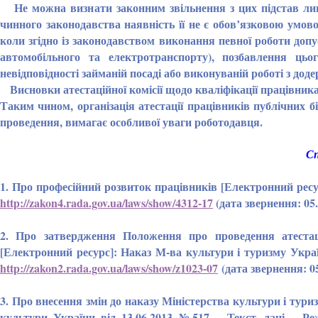
Не можна визнати законним звільнення з цих підстав лише 
чинного законодавства наявність її не є обов’язковою умо
коли згідно із законодавством виконання певної роботи допу
автомобільного та електротранспорту), позбавлення ць
невідповідності займаній посаді або виконуваній роботі з дод
Висновки атестаційної комісії щодо кваліфікації працівника 
Таким чином, організація атестації працівників публічних бі
проведення, вимагає особливої уваги роботодавця.
Сп
1. Про професійний розвиток працівників [Електронний ресурс
httр://zakon4.rada.gov.uа/laws/show/4312-17
(дата звернення: 05.
2. Про затвердження Положення про проведення атестації
[Електронний ресурс]: Наказ М-ва культури і туризму України
httр://zakon2.rada.gov.uа/laws/show/z1023-07
(дата звернення: 05
3. Про внесення змін до наказу Міністерства культури і тур
культури України від 13.06.2013 №517. - Текст, дані. - 