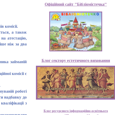
Офіційний сайт "Бібліомістечка"
в комісії.
ється, а також
 на атестацію,
іше ніж за два
Блог сектору естетичного виховання
ника займаній
йної комісії є
.
нуваній роботі
ти надбавку до
кваліфікації з
Блог ресурсного інформаційно-освітнього
рекомендувати