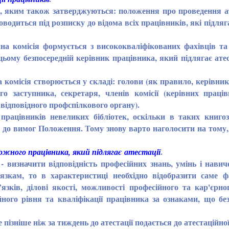
 яким також затверджуються: положення про проведення ате
доводиться під розписку до відома всіх працівників, які підляг
а комісія формується з висококваліфікованих фахівців та
цьому безпосередній керівник працівника, який підлягає атес
омісія створюється у складі: голови (як правило, керівника
го заступника, секретаря, членів комісії (керівних праці
 відповідного профспілкового органу).
ацівників невеликих бібліотек, оскільки в таких книгоз
о до вимог Положення. Тому знову варто наголосити на тому
.
жного працівника, який підлягає атестації
 визначити відповідність професійних знань, умінь і нави
зкам, то в характеристиці необхідно відобразити саме ф
язків, ділові якості, можливості професійного та кар'єрн
ого рівня та кваліфікації працівника за ознаками, що без
ніше ніж за тиждень до атестації подається до атестаційної 