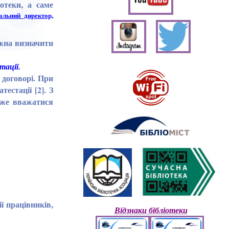
отеки, а саме
ральний директор,
ожна визначити
тації.
 договорі. При
естації [2]. З
оже вважатися
ї працівників,
Відзнаки бібліотеки