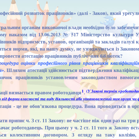
есійний розвиток працівників» (далі - Закон), який урегул
ральним органам виконавчої влади необхідно було забезпеч
Тому наказом від 13.06.2013 № 517 Міністерство культури 
вників підприємств, установ, організацій та закладів галузі к
яться норми, які, на нашу думку, не узгоджуються із Законом
провести атестацію працівників публіч¬них бібліотек?
оцедура оцінки професійного рівня працівників кваліфікаці
. Шляхом атестації здійснюється підтвердження кваліфікаці
я»
навичок працівників установленим законодавством вимога
1
(У Законі термін «роботода
ації визнається правом роботодавця
.
о від форми власності та виду діяльності або уповноважений ним орган чи ф
тація - це не обов’язкова процедура. Вона проводиться в орга
и припис ч. З ст. 11 Закону: не частіше ніж один раз на три 
начає роботодавець. При цьому у ч. 2 ст. 11 того ж Закону вс
ться колективним договором. З огляду на таку колізію,