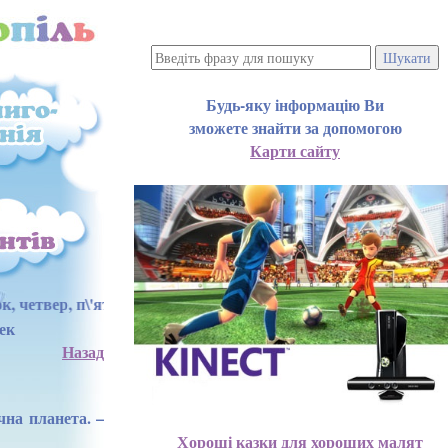
Будь-яку інформацію Ви
зможете знайти за допомогою
Карти сайту
 з 15:00 до 17:00 год.
ек
Назад
чна планета. –
Хороші казки для хороших малят