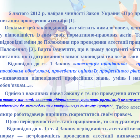
5 лютого 2012 р. набрав чинності Закон України «Про проф
питання проведення атестації [1].
Оскільки цей законодавчий акт містить чимало новел, цент
у відповідність із ним своїх нормативно-правових актів. 
відповідні зміни до Положення про проведення атестації праці
Положення) [3]. Варто зазначити, що в цьому документі міст
питання: як із дотриманням вимог законодавства все ж таки 
Відповідно до ст. 1 Закону «
атестація працівників — пр
посадовим обов’язкам, проведення оцінки їх професійного рівн
«визначення відповідності професійних знань, умінь і 
обов’язкам...».
Однією з важливих новел Закону є те, що проведення атест
в такому значенні: «власник підприємства, установи, організації незалежн
відповідно до законодавства використовує найману працю»)
. Тобто атес
якщо роботодавець вирішить скористатися своїм правом.
Щодо періодичності атестації працівників, то слід ураховуват
Відповідно до ч. 1 ст. 4 Закону періодичність атестації виз
норму — пе¬ріодичність проведення атестації визначає