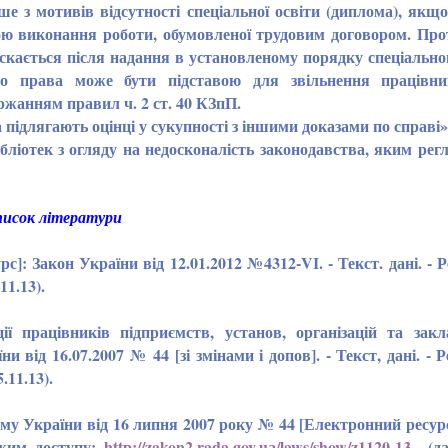
з мотивів відсутності спеціальної освіти (диплома), якщо
вою виконання роботи, обумовленої трудовим договором. Про
скається після надання в установленому порядку спеціальног
ого права може бути підставою для звільнення працівн
ержанням правил ч. 2 ст. 40 КЗпП.
підлягають оцінці у сукупності з іншими доказами по справі»
бліотек з огляду на недосконалість законодавства, яким регл
исок літератури
]: Закон України від 12.01.2012 №4312-VІ. - Текст. дані. - 
11.13).
 працівників підприємств, установ, організацій та закл
 від 16.07.2007 № 44 [зі змінами і допов]. - Текст, дані. - 
.11.13).
изму України від 16 липня 2007 року № 44 [Електронний ресур
Режим доступу:
httр://zakon2.rada.gov.uа/laws/show/z1120-13
(дат