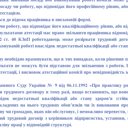
посаду чи роботу, що відповідає його професійному рівню, аб
тестацією.
ся до відома працівника в письмовій формі.
и роботу, що відповідає його кваліфікаційному рівню, або ві
ультатами атестації має право звільнити працівника відпові
 2 ст. 40 КЗпП роботодавець може розірвати трудовий дого
онуваній роботі внаслідок недостатньої кваліфікації або стан
необхідно враховувати, що в тих випадках, коли рішення п
зультати не можуть бути підставою для звільнення з роботи.
естації, і висновок атестаційної комісії про невідповідність 
вного Суду України № 9 від 06.11.1992 «Про практику ро
 трудового договору в тому разі, якщо встановить, що вон
док недостатньої кваліфікації або стану здоров'я (стій
ладених на нього трудових обов’язків чи їх виконання про
у чи громадян, яких він обслуговує, і неможливо перевести, з
ий трудовий договір з керівником підприємства, установи, о
ліну праці у відповідній структурі.