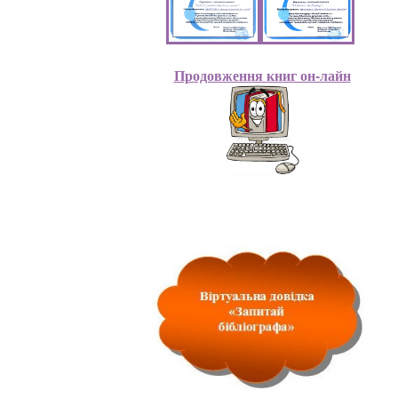
Продовження книг он-лайн