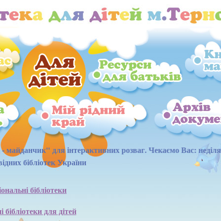
я інтерактивних розваг. Чекаємо Вас: неділя з 14:00 до 16:00,
ідних бібліотек України
ональні бібліотеки
і бібліотеки для дітей