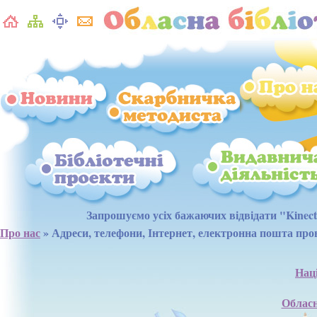
Запрошуємо усіх бажаючих відвідати "Kinect - майданчик" дл
Про нас
» Адреси, телефони, Інтернет, електронна пошта пров
Наці
Обласн