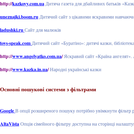
http://
kazkovy.com.ua
Дитяча газета для дбайливих батьків «Казк
uneznajki.boom.ru
Дитячий сайт з цікавими яскравими навчаючи
ladushki.ru
Сайт для малюків
toys-speak.com
Дитячий сайт «Буратіно»: дитячі казки, бібліотека
http://
www.angelyatko.com.ua
/
Яскравий сайт «Країна ангелят». 
http://
www.kazka.in.ua
/
Народні українські казки
Основні пошукові системи з фільтрами
Google
В опції розширеного пошуку потрібно увімкнути фільтр р
AltaVista
Опція сімейного фільтру доступна на сторінці налашту