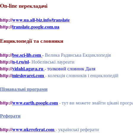
On-line перекладачі
http://
www.ua.all-biz.info/translate
http://
translate.google.com.ua
Енциклопедії та словники
http://
bse.sci-lib.com
-
Велика Радянська Екциклопедія
http://
n-t.ru/nl
-
Нобелівські лауреати
http://
vidahl.agava.ru
- толковий словник Даля
http://
mirslovarei.com
-
колекція словників і енциклопедій
Пізнавальні програми
http://
www.earth.google.com
- тут ви можете знайти цікаві прог
Реферати
http://
www.ukrreferat.com
- українські реферати