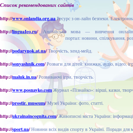
Список рекомендованих сайтів
http://
www.onlandia.org.ua
Ресурс з он-лайн безпеки. Електронн
http://
linguaIeo.ru
/
Англійська мова — вивчення онлайн, 
портал: новини, спілкування, розваги, навчання
http://
podarynok.at.ua
/
Творчість, хенд-мейд.
http://
sonyashnik.com
/
Розваги для дітей: книжки, аудіо, відео, іг
http://
maluk.in.ua
/
Розвиваючі ігри, творчість.
http://
www.posnayko.com
Журнал «Пізнайко»: вірші, казки, творч
httр://
рrostir. museum
/
Музеї України: фото, статті.
http://
ukrainaincognita.com
/
Живописні міста України: інформаці
http://
sport.ua
/
Новини всіх видів спорту в Україні. Поради для 