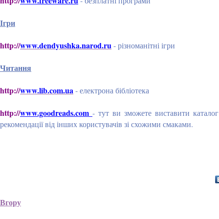
http://
www.freeware.ru
- безплатні програми
Ігри
http://
www.dendyushka.narod.ru
- різноманітні ігри
Читання
http://
www.lib.com.ua
- електрона бібліотека
http://
www.goodreads.com
- тут ви зможете виставити каталог
рекомендації від інших користувачів зі схожими смаками.
Вгору