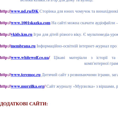
http:/
/
www.nd.ru/DK
Сторінка для юних чомучок та винахідників,
http://
www.1001skazka.com
На сайті можна скачати аудіофайли —
http://
vkids.km.ru
Ігри для дітей різного віку. Є мультимедіа-уро
http://
membrana.ru
Інформаційно-освітній інтернет-журнал про н
http://
www.whitewolf.co.ua
/
Цікаві матеріали з історії та 
комп'ютерної грамотності. Дитячий
http://
www.teremoc.ru
Дитячий сайт з розвиваючими іграми, заг
http://
www.murzilka.org
/
Сайт журналу «Мурзилка» з віршами, р
ДОДАТКОВІ САЙТИ: