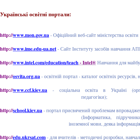
Українські освітні портали:
http://
www.mon.gov.ua
- Офіційний веб-сайт міністерства освіти 
http://
www.ime.edu-ua.net
- Сайт Інституту засобів навчання АП
http://
www.intel.com/education/teach
- Intel®
Навчання для майбу
http://
osvita.org.ua
- освітній портал - каталог освітніх ресурсів, 
http://
www.ccf.kiev.ua
- соціальна освіта в Україні (орган
педагогіки);
http://
school.kiev.ua
- портал присвячений проблемам впр
(Інформатика, підручники, матеріали, зас
іноземної мови, деяка інформація з Міністерства 
http://
edu.ukrsat.com
- для вчителів - методичні розробки