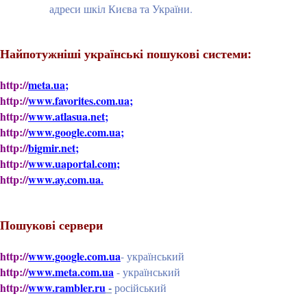
адреси шкіл Києва та України.
Найпотужніші українські пошукові системи:
http://
meta.ua;
http://
www.favorites.com.ua;
http://
www.atlasua.net;
http://
www.google.com.ua;
http://
bigmir.net;
http://
www.uaportal.com;
http://
www.ay.com.ua.
Пошукові сервери
http://
www.google.com.ua
- український
http://
www.meta.com.ua
- український
http://
www.rambler.ru
-
російський