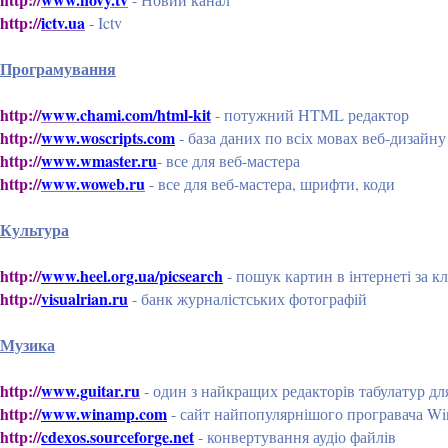
http://
ictv.ua
- Ictv
Програмування
http://
www.chami.com/html-kit
- потужний HTML редактор
http://
www.woscripts.com
- база даних по всіх мовах веб-дизайну
http://
www.wmaster.ru
- все для веб-мастера
http://
www.woweb.ru
- все для веб-мастера, шрифти, коди
Культура
http://
www.heel.org.ua/picsearch
- пошук картин в інтернеті за 
http://
visualrian.ru
- банк журналістських фотографій
Музика
http://
www.guitar.ru
- один з найкращих редакторів табулатур для
http://
www.winamp.com
- сайт найпопулярнішого програвача W
http://
cdexos.sourceforge.net
- конвертування аудіо файлів