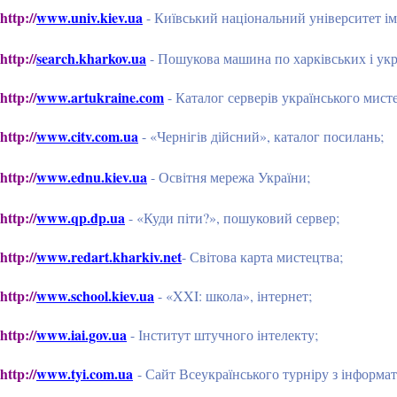
http://
www.univ.kiev.ua
- Київський національний університет і
http://
search.kharkov.ua
- Пошукова машина по харківських і укр
http://
www.artukraine.com
- Каталог серверів українського мист
http://
www.citv.com.ua
- «Чернігів дійсний», каталог посилань;
http://
www.ednu.kiev.ua
- Освітня мережа України;
http://
www.qp.dp.ua
- «Куди піти?», пошуковий сервер;
http://
www.redart.kharkiv.net
- Світова карта мистецтва;
http://
www.school.kiev.ua
- «XXI: школа», інтернет;
http://
www.iai.gov.ua
- Інститут штучного інтелекту;
http://
www.tyi.com.ua
- Сайт Всеукраїнського турніру з інформа