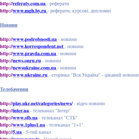
http://
referaty.com.ua
- реферати
http://
www.mgh.by.ru
- реферати, курсові, дипломні
Новини
http://
www.podrobnosti.ua
- новини
http://
www.korrespondent.net
- новини
http://
www.pravda.com.ua
- новини
http://
news.onru.ru
- новини
http://
newsukraine.com.ua
- новини
http://
www.ukraine.ru
- сторінка "Вся Україна" - цікавий новин
Телебачення
http://
play.ukr.net/categories/news/
- відео новини
http://
inter.ua
- телеканал "Інтер"
http://
www.stb.ua
- телеканал "СТБ"
http://
www.1plus1.ua
- телеканал "1+1"
http://
5.ua
- 5-тий канал
http://
www.novy.tv
- Новий канал