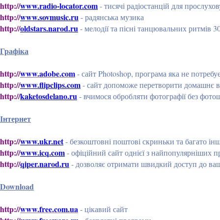
http://
www.radio-locator.com
- тисячі радіостанцій для прослухо
http://
www.sovmusic.ru
- радянська музика
http://
oldstars.narod.ru
- мелодії та пісні танцювальних ритмів 30
Графіка
http://
www.adobe.com
- сайт Photoshop, програма яка не потребує
http://
www.flipclips.com
- сайт допоможе перетворити домашнє в
http://
kaketosdelano.ru
- вчимося обробляти фотографії без фото
Інтернет
http://
www.ukr.net
- безкоштовні поштові скриньки та багато ін
http://
www.icq.com
- офіційний сайт однієї з найпопулярніших п
http://
qiper.narod.ru
- дозволяє отримати швидкий доступ до ва
Download
http://
www.free.com.ua
- цікавий сайт