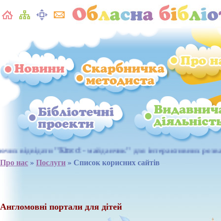
ct - майданчик" для інтерактивних розваг. Чекаємо Вас: неділя
Про нас
»
Послуги
» Список корисних сайтів
Англомовні портали для дітей