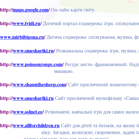
http://
maps.google.com
/
Он-лайн карти світу.
http://
www.tvidi.ru
/
Дитячий портал-соцмережа: ігри, спілкування
www.mirbibigona.ru
/
Дитяча соцмережа: спілкування, музика, фо
http://
www.smeshariki.ru
/
Розважальна соцмережа: ігри, музика,
http://
www.poissonrouge.com
/
Ресурс англо- франкомовн
мишкою.
http://
www.shaunthesheep.com
/
Сайт присвячений знаменитому 
http://
www.smeshariki.ru
Сайт присвячений мультфільму «Сміш
http://
www.solnet.ee
/
Розвиваючі, навчальні ігри для самих малень
http://
www.allforchildren.ru
Сайт для дітей та батьків, н
віку. Загадки, колискові, скоромовки, зад
велика кількість ігор для дому та вулиці.