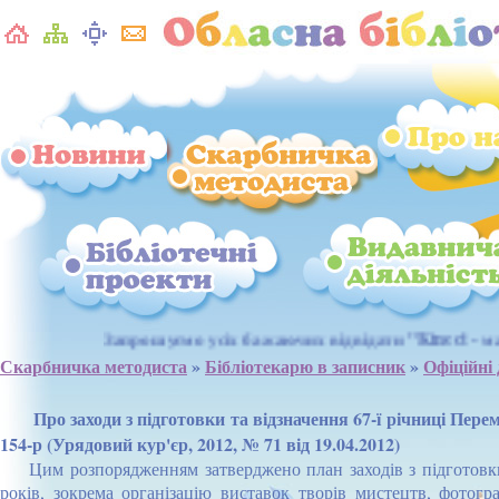
Запрошуємо усіх бажаючих відвідати "Kinect - майданчик" для
Скарбничка методиста
»
Бібліотекарю в записник
»
Офіційні
Про заходи з підготовки та відзначення 67-ї річниці Пере
154-р (Урядовий кур'єр, 2012, № 71 від 19.04.2012)
Цим розпорядженням затверджено план заходів з підготовки т
років, зокрема організацію виставок творів мистецтв, фотогра