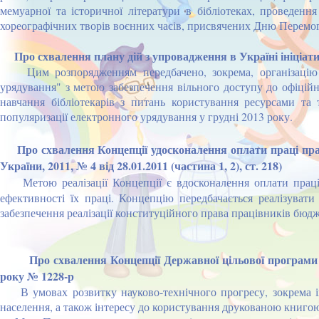
мемуарної та історичної літератури в бібліотеках, проведенн
хореографічних творів воєнних часів, присвячених Дню Перемо
Про схвалення плану дій з упровадження в Україні ініціати
Цим розпорядженням передбачено, зокрема, організацію та
урядування" з метою забезпечення вільного доступу до офіційно
навчання бібліотекарів з питань користування ресурсами та 
популяризації електронного урядування у грудні 2013 року.
Про схвалення Концепції удосконалення оплати праці праці
України, 2011, № 4 від 28.01.2011 (частина 1, 2), ст. 218)
Метою реалізації Концепції є вдосконалення оплати прац
ефективності їх праці. Концепцію передбачається реалізувати
забезпечення реалізації конституційного права працівників бюдж
Про схвалення Концепції Державної цільової програми пі
року № 1228-р
В умовах розвитку науково-технічного прогресу, зокрема ін
населення, а також інтересу до користування друкованою книгою