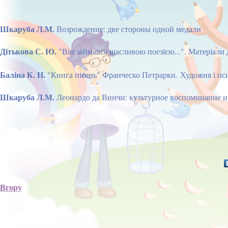
Шкаруба Л.М.
Возрождение: две стороны одной медали
Дітькова С. Ю.
"Він займався щасливою поезією...". Матеріал
Баліна К. Н.
"Книга пісень" Франческо Петрарки. Художня і пси
Шкаруба Л.М.
Леонардо да Винчи: культурное воспоминание и
Вгору