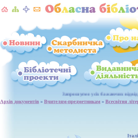
Запрошуємо усіх бажаючих відвідати "Kinect -
Архів документів
»
Вчителям-предметникам
»
Всесвітня літ
Італ