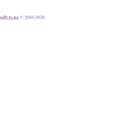
odb.te.ua
©
2004-2026